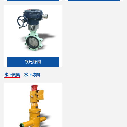
核电蝶阀
水下闸阀
水下球阀