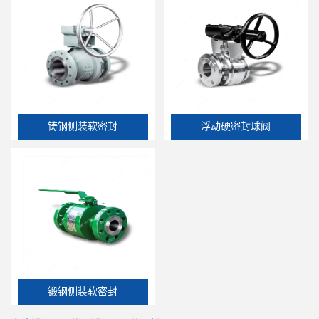
铸钢侧装软密封
浮动硬密封球阀
锻钢侧装软密封