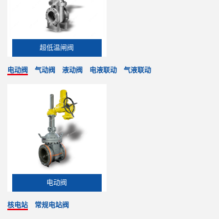
超低温闸阀
电动阀
气动阀
液动阀
电液联动
气液联动
电动阀
核电站
常规电站阀