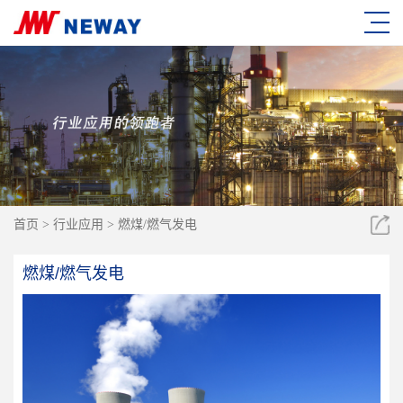
首页
>
行业应用
>
燃煤/燃气发电
燃煤/燃气发电