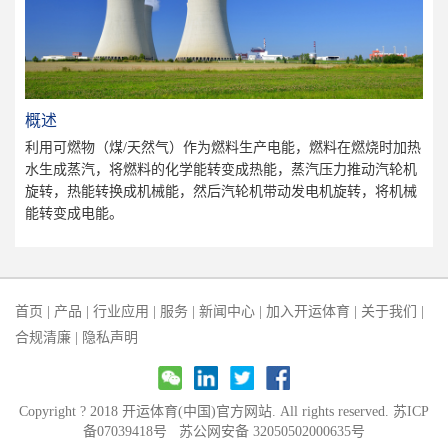
概述
利用可燃物（煤/天然气）作为燃料生产电能，燃料在燃烧时加热
水生成蒸汽，将燃料的化学能转变成热能，蒸汽压力推动汽轮机
旋转，热能转换成机械能，然后汽轮机带动发电机旋转，将机械
能转变成电能。
首页
|
产品
|
行业应用
|
服务
|
新闻中心
|
加入开运体育
|
关于我们
|
合规清廉
|
隐私声明
Copyright ? 2018 开运体育(中国)官方网站. All rights reserved. 苏ICP
备07039418号 苏公网安备 32050502000635号